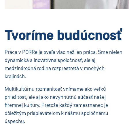
(Aktuell:
Land ändern
)
:
Tvoríme budúcnosť
Práca v PORRe je oveľa viac než len práca. Sme nielen
dynamická a inovatívna spoločnosť, ale aj
medzinárodná rodina rozprestretá v mnohých
krajinách.
Multikultúrnu rozmanitosť vnímame ako veľkú
príležitosť, ale aj ako nevyhnutnú súčasť našej
firemnej kultúry. Pretože každý zamestnanec je
dôležitým prispievateľom k nášmu spoločnému
úspechu.