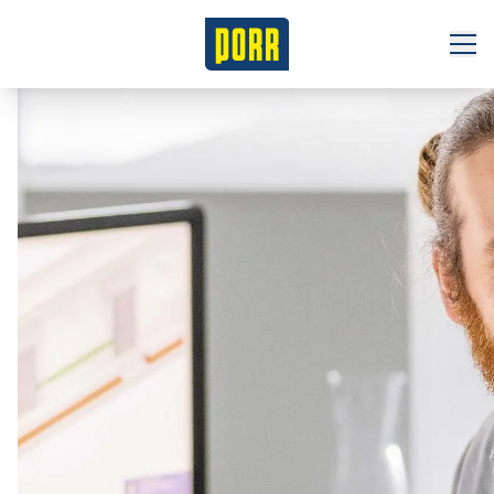
Voľné pozície
O nás
Benefity
Študenti a absolventi
Naše oblasti podnikania
Pozície
Kontakt
Slovensko